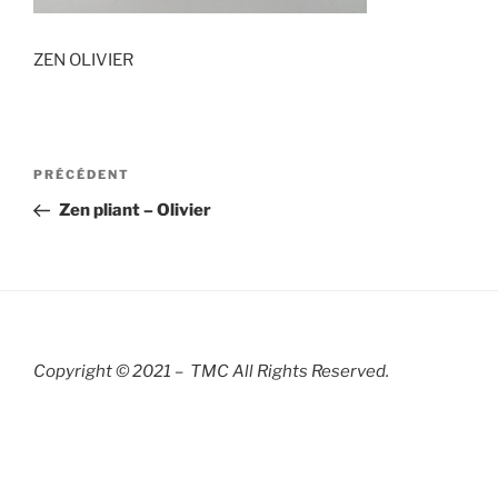
ZEN OLIVIER
Navigation
Article
PRÉCÉDENT
de
précédent
Zen pliant – Olivier
l’article
Copyright © 2021 – TMC All Rights R
eserved.