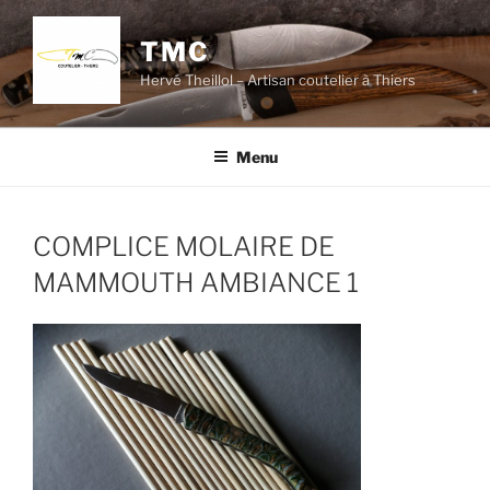
Aller
au
TMC
contenu
Hervé Theillol – Artisan coutelier à Thiers
principal
Menu
COMPLICE MOLAIRE DE
MAMMOUTH AMBIANCE 1