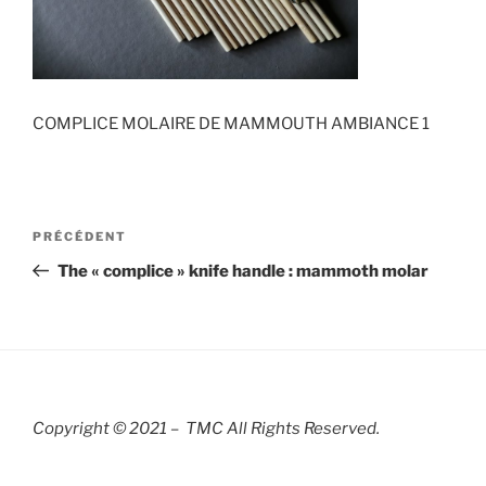
COMPLICE MOLAIRE DE MAMMOUTH AMBIANCE 1
Navigation
Article
PRÉCÉDENT
de
précédent
The « complice » knife handle : mammoth molar
l’article
Copyright © 2021 – TMC All Rights R
eserved.