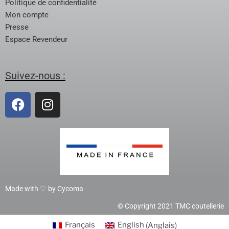
Politique de confidentialité
Mon compte
Presse
Espace Revendeur
Suivez-nous :
Made with ♡ by Cycoma
© Copyright 2021 TMC coutellerie
Français
English
(
Anglais
)