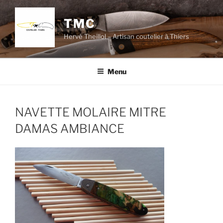
Aller
au
TMC
contenu
Hervé Theillol – Artisan coutelier à Thiers
principal
Menu
NAVETTE MOLAIRE MITRE
DAMAS AMBIANCE