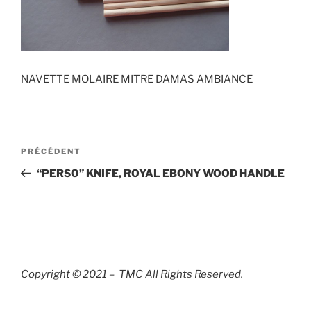
NAVETTE MOLAIRE MITRE DAMAS AMBIANCE
Navigation
Article
PRÉCÉDENT
de
précédent
“PERSO” KNIFE, ROYAL EBONY WOOD HANDLE
l’article
Copyright © 2021 – TMC All Rights R
eserved.