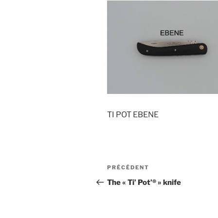
TI POT EBENE
Navigation
Article
PRÉCÉDENT
de
précédent
The « Ti’ Pot’® » knife
l’article