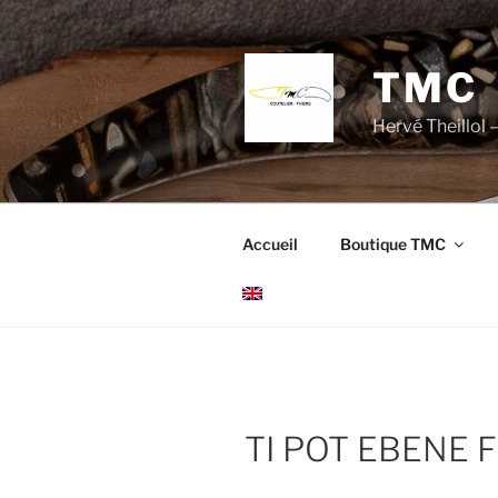
Aller
au
contenu
TMC
principal
Hervé Theillol –
Accueil
Boutique TMC
TI POT EBENE 