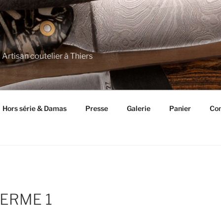
 Artisan coutelier à Thiers
Hors série & Damas
Presse
Galerie
Panier
Con
FERME 1