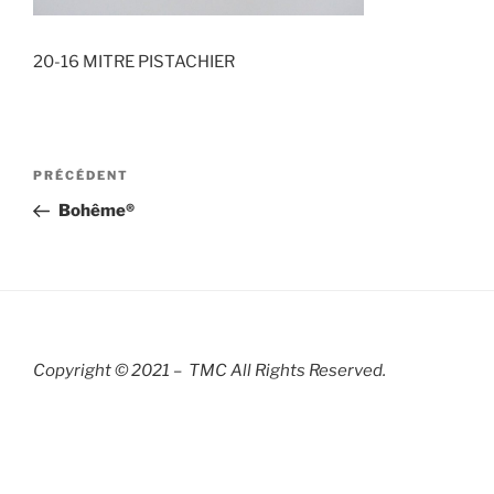
20-16 MITRE PISTACHIER
Navigation
Article
PRÉCÉDENT
de
précédent
Bohême®
l’article
Copyright © 2021 – TMC All Rights R
eserved.