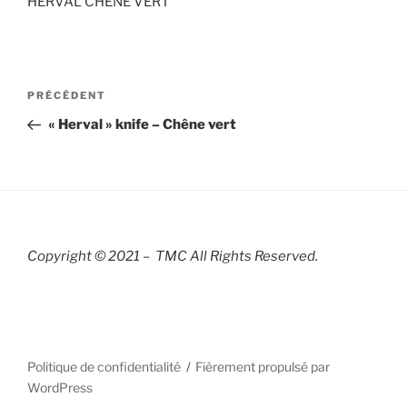
HERVAL CHENE VERT
Navigation
Article
PRÉCÉDENT
de
précédent
« Herval » knife – Chêne vert
l’article
Copyright © 2021 – TMC All Rights R
eserved.
Politique de confidentialité
Fièrement propulsé par
WordPress