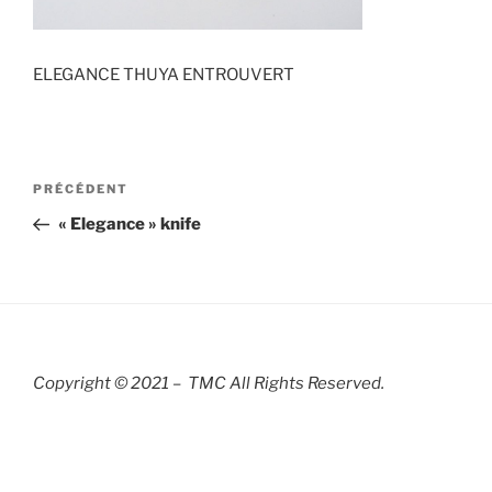
ELEGANCE THUYA ENTROUVERT
Navigation
Article
PRÉCÉDENT
de
précédent
« Elegance » knife
l’article
Copyright © 2021 – TMC All Rights R
eserved.