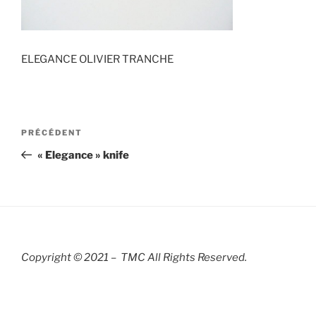
ELEGANCE OLIVIER TRANCHE
Navigation
Article
PRÉCÉDENT
de
précédent
« Elegance » knife
l’article
Copyright © 2021 – TMC All Rights R
eserved.