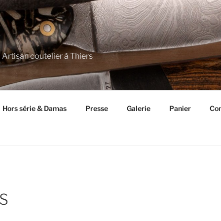
 Artisan coutelier à Thiers
Hors série & Damas
Presse
Galerie
Panier
Con
S