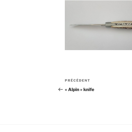
Navigation
Article
PRÉCÉDENT
de
précédent
« Alpin » knife
l’article