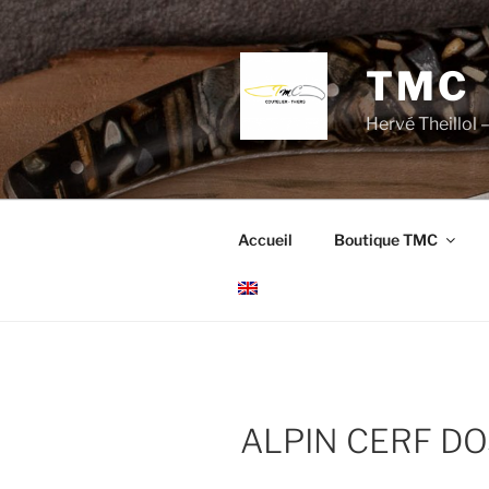
Aller
au
contenu
TMC
principal
Hervé Theillol –
Accueil
Boutique TMC
ALPIN CERF DO