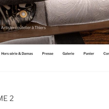
 Artisan coutelier à Thiers
Hors série & Damas
Presse
Galerie
Panier
Con
ME 2