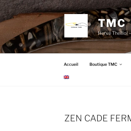
Aller
au
contenu
TMC
principal
Hervé Theillol –
Accueil
Boutique TMC
ZEN CADE FER