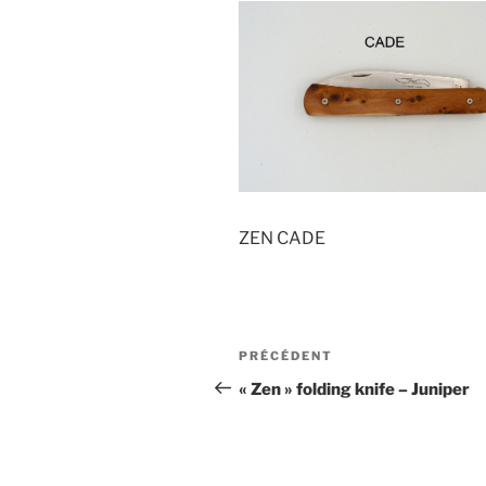
ZEN CADE
Navigation
Article
PRÉCÉDENT
de
précédent
« Zen » folding knife – Juniper
l’article