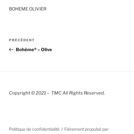
BOHEME OLIVIER
Navigation
Article
PRÉCÉDENT
de
précédent
Bohême® – Olive
l’article
Copyright © 2021 – TMC All Rights R
eserved.
Politique de confidentialité
Fièrement propulsé par