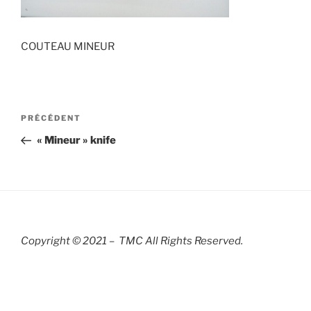
COUTEAU MINEUR
Navigation
Article
PRÉCÉDENT
de
précédent
« Mineur » knife
l’article
Copyright © 2021 – TMC All Rights R
eserved.