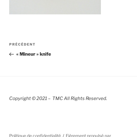
Navigation
Article
PRÉCÉDENT
de
précédent
« Mineur » knife
l’article
Copyright © 2021 – TMC All Rights R
eserved.
Politique de confidentialité
Fièrement propulsé par