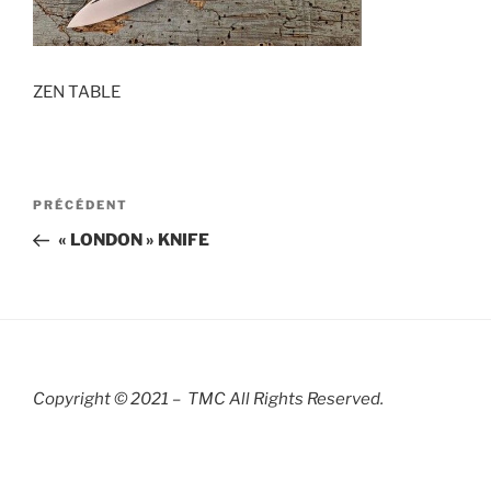
ZEN TABLE
Navigation
Article
PRÉCÉDENT
de
précédent
« LONDON » KNIFE
l’article
Copyright © 2021 – TMC All Rights R
eserved.