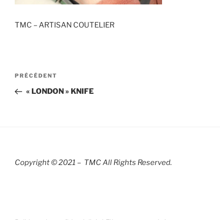
TMC – ARTISAN COUTELIER
Navigation
Article
PRÉCÉDENT
de
précédent
« LONDON » KNIFE
l’article
Copyright © 2021 – TMC All Rights R
eserved.