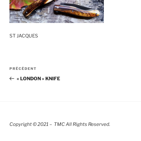
ST JACQUES
Navigation
Article
PRÉCÉDENT
de
précédent
« LONDON » KNIFE
l’article
Copyright © 2021 – TMC All Rights R
eserved.