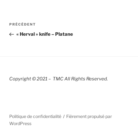
Navigation
Article
PRÉCÉDENT
de
précédent
« Herval » knife – Platane
l’article
Copyright © 2021 – TMC All Rights R
eserved.
Politique de confidentialité
Fièrement propulsé par
WordPress