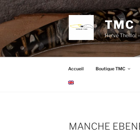
Aller
au
contenu
TMC
principal
Hervé Theillol –
Accueil
Boutique TMC
MANCHE EBENE