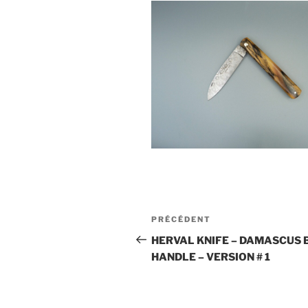
Navigation
Article
PRÉCÉDENT
de
précédent
HERVAL KNIFE – DAMASCUS 
HANDLE – VERSION # 1
l’article