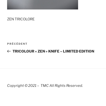
ZEN TRICOLORE
Navigation
Article
PRÉCÉDENT
de
précédent
TRICOLOUR « ZEN » KNIFE – LIMITED EDITION
l’article
Copyright © 2021 – TMC All Rights R
eserved.