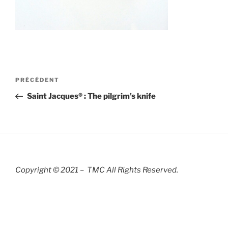
Navigation
Article
PRÉCÉDENT
de
précédent
Saint Jacques® : The pilgrim’s knife
l’article
Copyright © 2021 – TMC All Rights R
eserved.