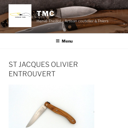
Aller
au
TMC
contenu
Hervé Theillol – Artisan coutelier à Thiers
principal
Menu
ST JACQUES OLIVIER
ENTROUVERT