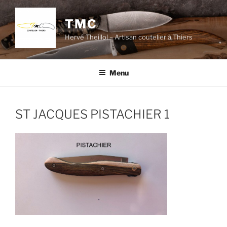
Aller
au
TMC
contenu
Hervé Theillol – Artisan coutelier à Thiers
principal
Menu
ST JACQUES PISTACHIER 1