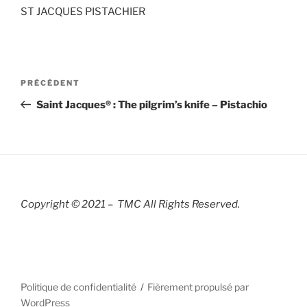
ST JACQUES PISTACHIER
Navigation
Article
PRÉCÉDENT
de
précédent
Saint Jacques® : The pilgrim’s knife – Pistachio
l’article
Copyright © 2021 – TMC All Rights R
eserved.
Politique de confidentialité
Fièrement propulsé par
WordPress