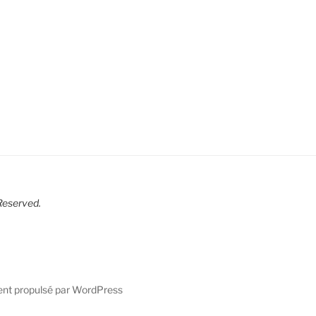
R
eserved.
ent propulsé par WordPress