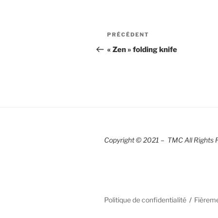
Navigation
Article
PRÉCÉDENT
de
précédent
« Zen » folding knife
l’article
Copyright © 2021 – TMC All Rights 
Politique de confidentialité
Fièrem