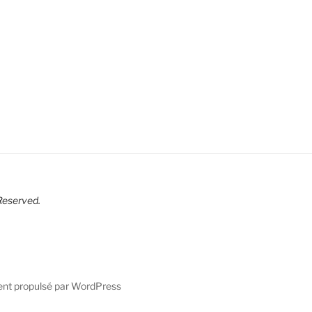
R
eserved.
ent propulsé par WordPress