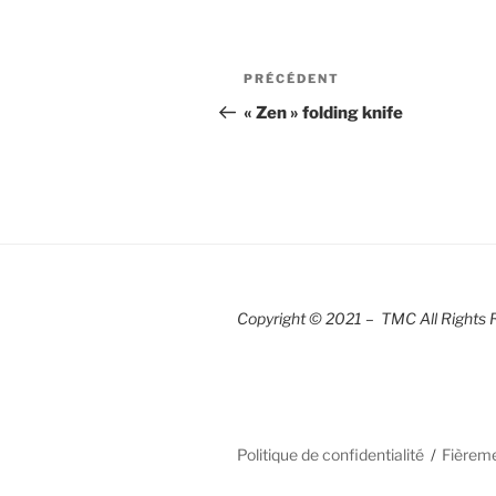
Navigation
Article
PRÉCÉDENT
de
précédent
« Zen » folding knife
l’article
Copyright © 2021 – TMC All Rights 
Politique de confidentialité
Fièrem