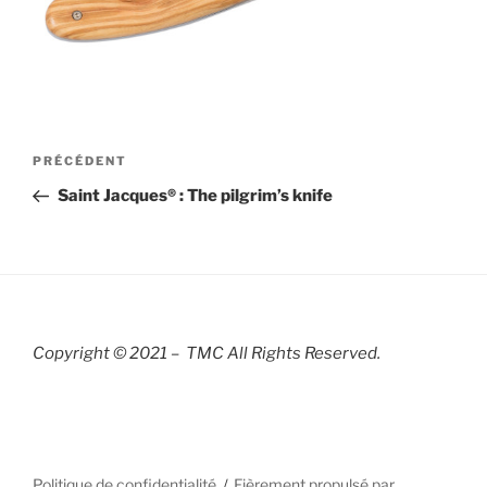
Navigation
Article
PRÉCÉDENT
de
précédent
Saint Jacques® : The pilgrim’s knife
l’article
Copyright © 2021 – TMC All Rights R
eserved.
Politique de confidentialité
Fièrement propulsé par