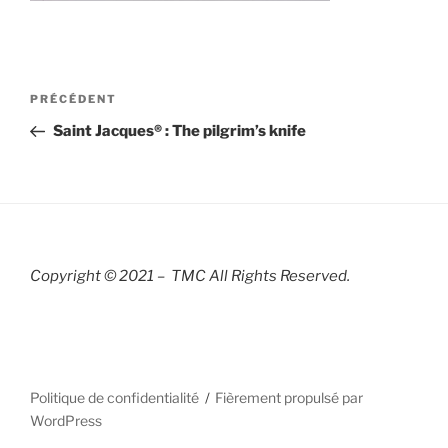
Navigation
Article
PRÉCÉDENT
de
précédent
Saint Jacques® : The pilgrim’s knife
l’article
Copyright © 2021 – TMC All Rights R
eserved.
Politique de confidentialité
Fièrement propulsé par
WordPress