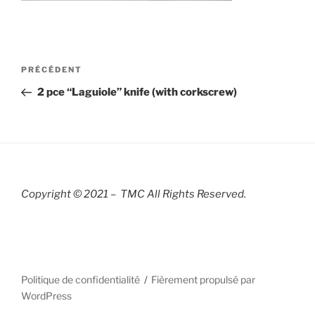
Navigation
Article
PRÉCÉDENT
de
précédent
2 pce “Laguiole” knife (with corkscrew)
l’article
Copyright © 2021 – TMC All Rights R
eserved.
Politique de confidentialité
Fièrement propulsé par
WordPress