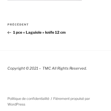
Navigation
Article
PRÉCÉDENT
de
précédent
1 pce « Laguiole » knife 12 cm
l’article
Copyright © 2021 – TMC All Rights R
eserved.
Politique de confidentialité
Fièrement propulsé par
WordPress