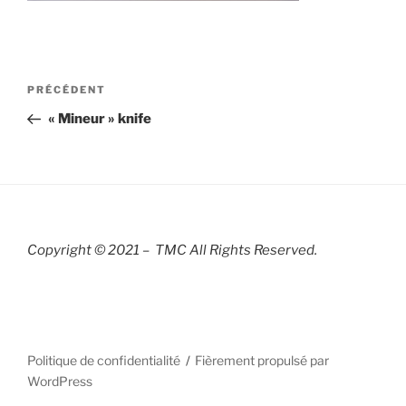
Navigation
Article
PRÉCÉDENT
de
précédent
« Mineur » knife
l’article
Copyright © 2021 – TMC All Rights R
eserved.
Politique de confidentialité
Fièrement propulsé par
WordPress