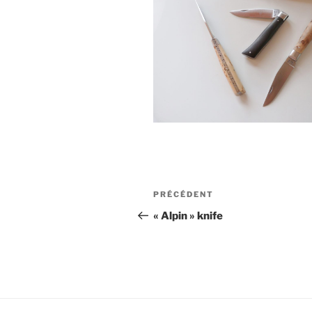
Navigation
Article
PRÉCÉDENT
de
précédent
« Alpin » knife
l’article