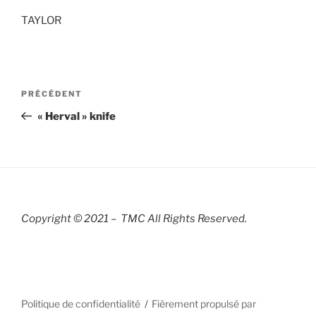
TAYLOR
Navigation
Article
PRÉCÉDENT
de
précédent
« Herval » knife
l’article
Copyright © 2021 – TMC All Rights R
eserved.
Politique de confidentialité
Fièrement propulsé par