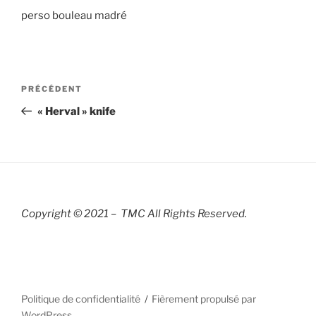
perso bouleau madré
Navigation
Article
PRÉCÉDENT
de
précédent
« Herval » knife
l’article
Copyright © 2021 – TMC All Rights R
eserved.
Politique de confidentialité
Fièrement propulsé par
WordPress