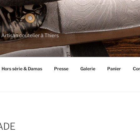
 Artisan coutelier à Thiers
Hors série & Damas
Presse
Galerie
Panier
Con
ADE