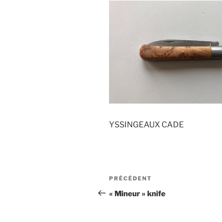
YSSINGEAUX CADE
Navigation
Article
PRÉCÉDENT
de
précédent
« Mineur » knife
l’article