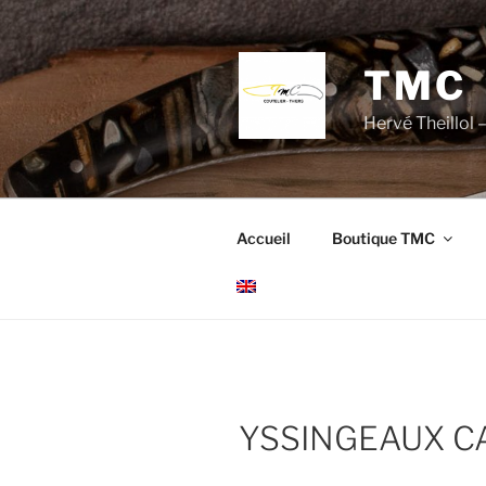
Aller
au
contenu
TMC
principal
Hervé Theillol –
Accueil
Boutique TMC
YSSINGEAUX C