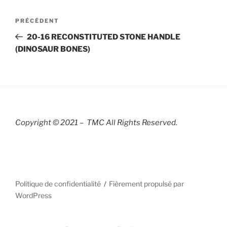
Navigation
Article
PRÉCÉDENT
de
précédent
20-16 RECONSTITUTED STONE HANDLE
l’article
(DINOSAUR BONES)
Copyright © 2021 – TMC All Rights R
eserved.
Politique de confidentialité
Fièrement propulsé par
WordPress