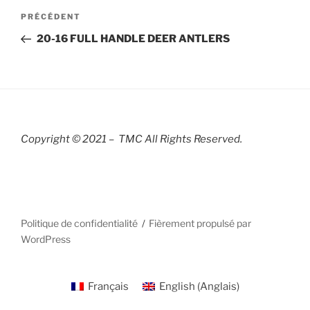
Navigation
Article
PRÉCÉDENT
de
précédent
20-16 FULL HANDLE DEER ANTLERS
l’article
Copyright © 2021 – TMC All Rights R
eserved.
Politique de confidentialité
Fièrement propulsé par
WordPress
Français
English
(
Anglais
)