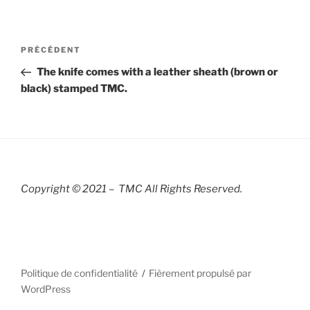
Navigation
Article
PRÉCÉDENT
de
précédent
The knife comes with a leather sheath (brown or
l’article
black) stamped TMC.
Copyright © 2021 – TMC All Rights R
eserved.
Politique de confidentialité
Fièrement propulsé par
WordPress