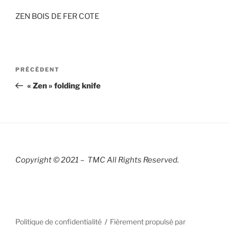
ZEN BOIS DE FER COTE
Navigation
Article
PRÉCÉDENT
de
précédent
« Zen » folding knife
l’article
Copyright © 2021 – TMC All Rights R
eserved.
Politique de confidentialité
Fièrement propulsé par