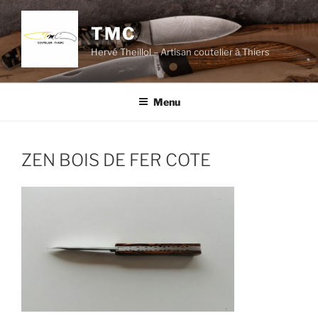
Aller
au
TMC
contenu
Hervé Theillol – Artisan coutelier à Thiers
principal
Menu
ZEN BOIS DE FER COTE