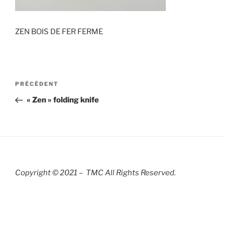
ZEN BOIS DE FER FERME
Navigation
Article
PRÉCÉDENT
de
précédent
« Zen » folding knife
l’article
Copyright © 2021 – TMC All Rights R
eserved.