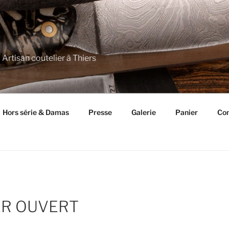
 Artisan coutelier à Thiers
Hors série & Damas
Presse
Galerie
Panier
Con
ER OUVERT