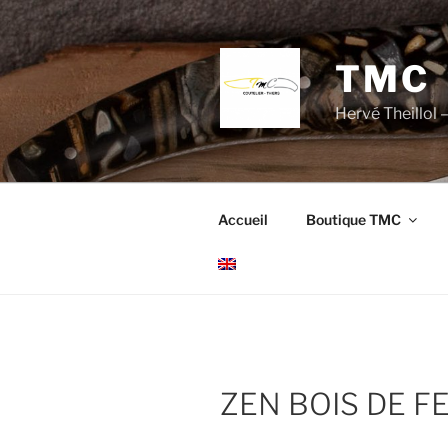
Aller
au
contenu
TMC
principal
Hervé Theillol –
Accueil
Boutique TMC
ZEN BOIS DE F