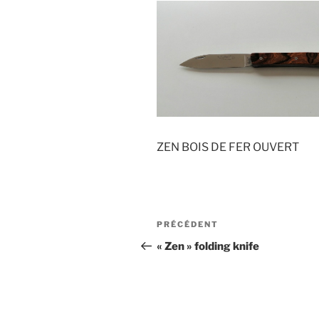
ZEN BOIS DE FER OUVERT
Navigation
Article
PRÉCÉDENT
de
précédent
« Zen » folding knife
l’article