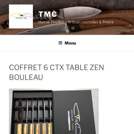
Aller
au
TMC
contenu
Hervé Theillol – Artisan coutelier à Thiers
principal
Menu
COFFRET 6 CTX TABLE ZEN
BOULEAU