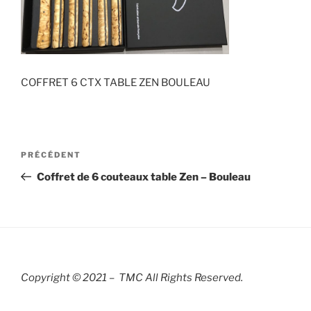
COFFRET 6 CTX TABLE ZEN BOULEAU
Navigation
Article
PRÉCÉDENT
de
précédent
Coffret de 6 couteaux table Zen – Bouleau
l’article
Copyright © 2021 – TMC All Rights R
eserved.