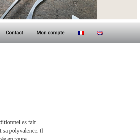
Contact
Mon compte
itionnelles fait
t sa polyvalence. Il
tés en toute