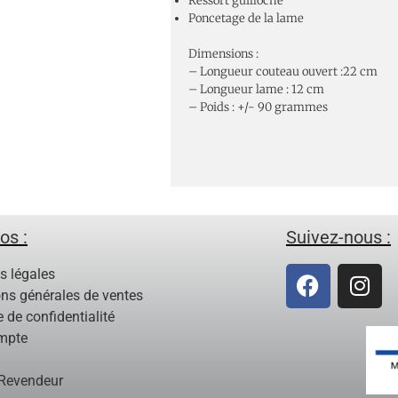
Ressort guilloché
Poncetage de la lame
Dimensions :
– Longueur couteau ouvert :22 cm
– Longueur lame : 12 cm
– Poids : +/- 90 grammes
os :
Suivez-nous :
s légales
ons générales de ventes
e de confidentialité
mpte
Revendeur