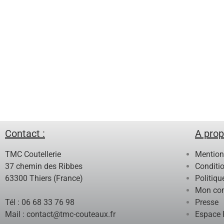
Contact :
A prop
TMC Coutellerie
Mention
37 chemin des Ribbes
Conditi
63300 Thiers (France)
Politiqu
Mon co
Tél : 06 68 33 76 98
Presse
Mail :
contact@tmc-couteaux.fr
Espace 