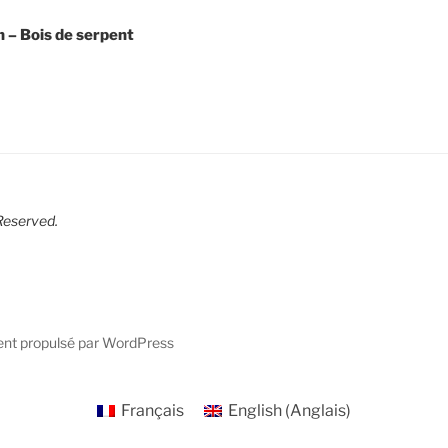
n – Bois de serpent
R
eserved.
ent propulsé par WordPress
Français
English
(
Anglais
)