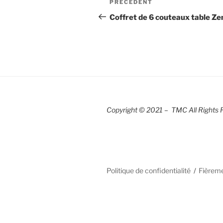
Article
PRÉCÉDENT
de
précédent
Coffret de 6 couteaux table Ze
l’article
Copyright © 2021 – TMC All Rights 
Politique de confidentialité
Fièrem