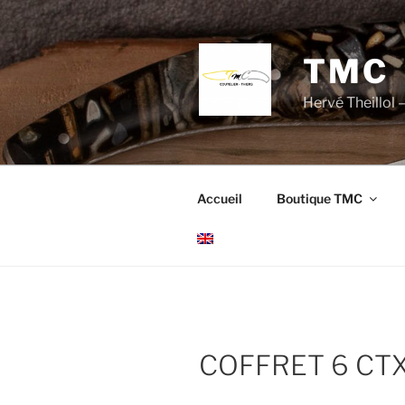
Aller
au
contenu
TMC
principal
Hervé Theillol –
Accueil
Boutique TMC
COFFRET 6 CTX