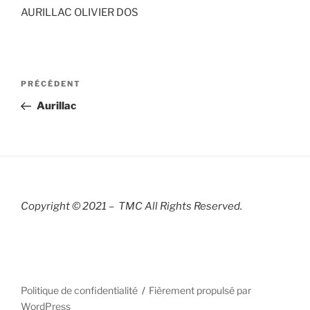
AURILLAC OLIVIER DOS
Navigation
Article
PRÉCÉDENT
de
précédent
Aurillac
l’article
Copyright © 2021 – TMC All Rights R
eserved.
Politique de confidentialité
Fièrement propulsé par
WordPress