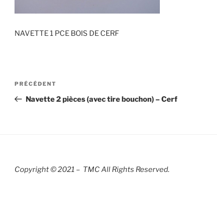
NAVETTE 1 PCE BOIS DE CERF
Navigation
Article
PRÉCÉDENT
de
précédent
Navette 2 pièces (avec tire bouchon) – Cerf
l’article
Copyright © 2021 – TMC All Rights R
eserved.