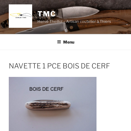
Aller
au
TMC
contenu
Hervé Theillol – Artisan coutelier à Thiers
principal
Menu
NAVETTE 1 PCE BOIS DE CERF