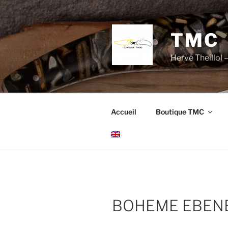
Aller
au
contenu
TMC
principal
Hervé Theillol –
Accueil
Boutique TMC
BOHEME EBEN