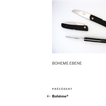
BOHEME EBENE
Navigation
Article
PRÉCÉDENT
de
précédent
Bohême®
l’article