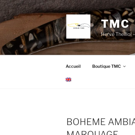
Aller
au
contenu
TMC
principal
Hervé Theillol –
Accueil
Boutique TMC
BOHEME AMBIA
MARQUAGE