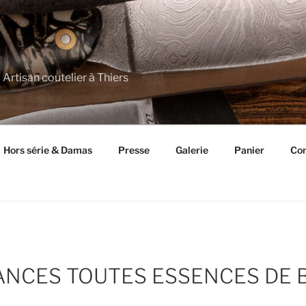
 Artisan coutelier à Thiers
Hors série & Damas
Presse
Galerie
Panier
Con
NCES TOUTES ESSENCES DE B