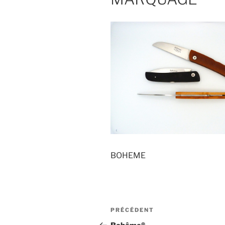
BOHEME
Navigation
Article
PRÉCÉDENT
de
précédent