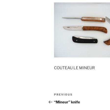
COUTEAU LE MINEUR
Post
Previous
PREVIOUS
navigation
Post
“Mineur” knife