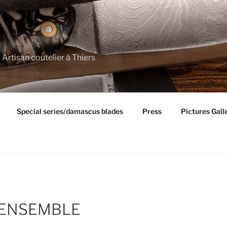
 Artisan coutelier à Thiers
Special series/damascus blades
Press
Pictures Gall
’ENSEMBLE