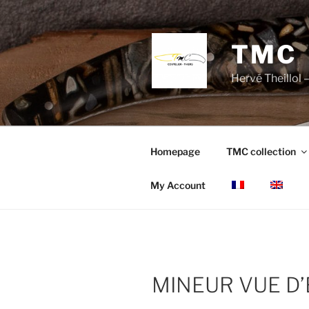
Skip
to
content
TMC
Hervé Theillol –
Homepage
TMC collection
My Account
MINEUR VUE D