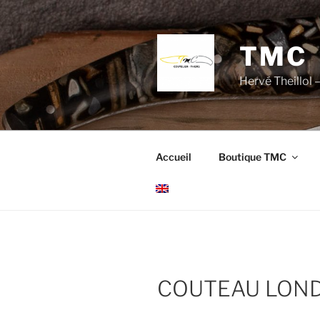
Aller
au
contenu
TMC
principal
Hervé Theillol –
Accueil
Boutique TMC
COUTEAU LON