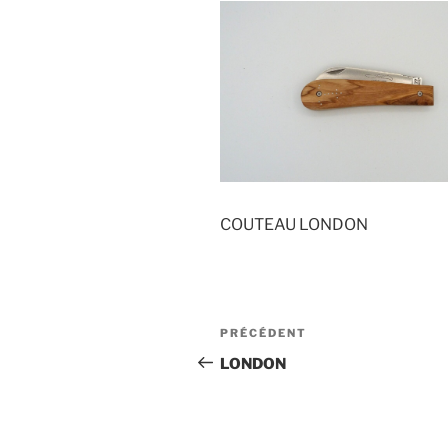
COUTEAU LONDON
Navigation
Article
PRÉCÉDENT
de
précédent
LONDON
l’article