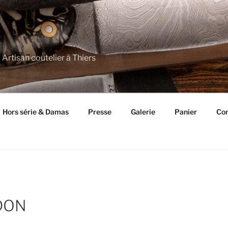
 Artisan coutelier à Thiers
Hors série & Damas
Presse
Galerie
Panier
Con
DON