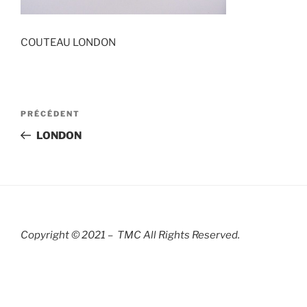
COUTEAU LONDON
Navigation
Article
PRÉCÉDENT
de
précédent
LONDON
l’article
Copyright © 2021 – TMC All Rights R
eserved.