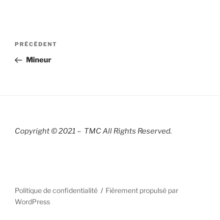
Navigation
Article
PRÉCÉDENT
de
précédent
Mineur
l’article
Copyright © 2021 – TMC All Rights R
eserved.
Politique de confidentialité
Fièrement propulsé par
WordPress